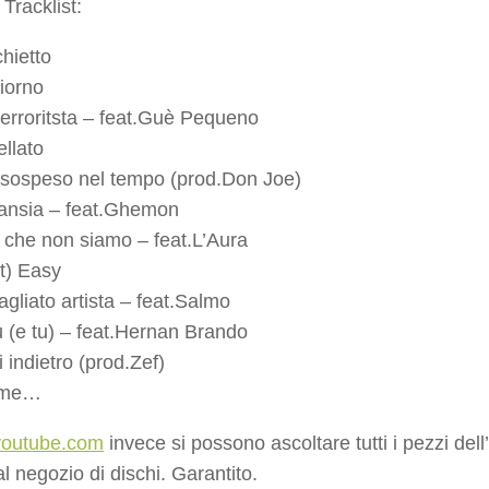
Tracklist:
hietto
iorno
 terroritsta – feat.Guè Pequeno
ellato
sospeso nel tempo (prod.Don Joe)
ansia – feat.Ghemon
 che non siamo – feat.L’Aura
it) Easy
agliato artista – feat.Salmo
u (e tu) – feat.Hernan Brando
indietro (prod.Zef)
ome…
outube.com
invece si possono ascoltare tutti i pezzi de
l negozio di dischi. Garantito.