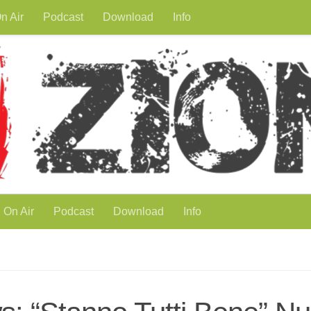
n Air
Podcast
Download
Info
On Air
Podcast
Download
Info