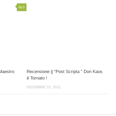
0
Maestro
Recensione || “Post Scripta ” Don Kaos
è Tornato !
DICEMBRE 15, 2011