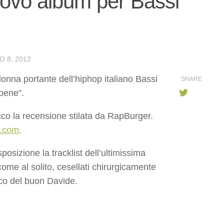
uovo album per Bassi
 8, 2012
onna portante dell’hiphop italiano Bassi
SHARE
 bene”.
cco la recensione stilata da RapBurger.
r.com
.
sposizione la tracklist dell’ultimissima
come al solito, cesellati chirurgicamente
sco del buon Davide.