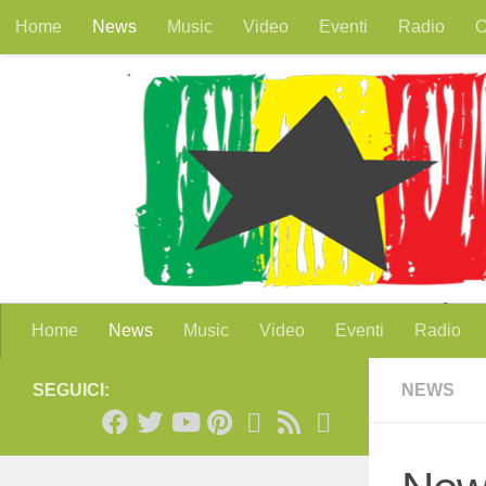
Home
News
Music
Video
Eventi
Radio
O
Salta al contenuto
Home
News
Music
Video
Eventi
Radio
SEGUICI:
NEWS