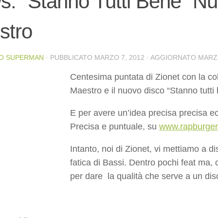
: “Stanno Tutti Bene” N
stro
O SUPERMAN
· PUBBLICATO
MARZO 7, 2012
· AGGIORNATO
MARZO
Centesima puntata di Zionet con la col
Maestro e il nuovo disco “Stanno tutti
E per avere un’idea precisa precisa e
Precisa e puntuale, su
www.rapburge
Intanto, noi di Zionet, vi mettiamo a di
fatica di Bassi. Dentro pochi feat ma, 
per dare la qualità che serve a un di