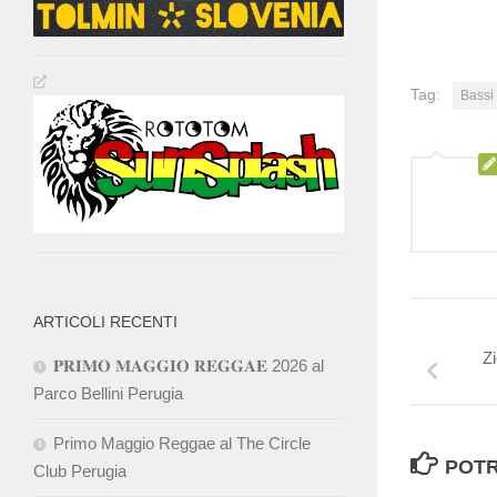
Tag:
Bassi
ARTICOLI RECENTI
Z
𝐏𝐑𝐈𝐌𝐎 𝐌𝐀𝐆𝐆𝐈𝐎 𝐑𝐄𝐆𝐆𝐀𝐄 2026 al
Parco Bellini Perugia
Primo Maggio Reggae al The Circle
POTR
Club Perugia