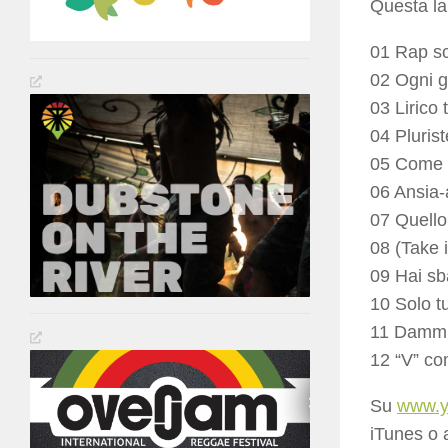
Questa la 
01 Rap sc
02 Ogni g
03 Lirico
04 Plurist
05 Come 
06 Ansia-
07 Quello
08 (Take 
09 Hai sb
10 Solo t
11 Dammi 
12 “V” c
Su
www.y
iTunes o a