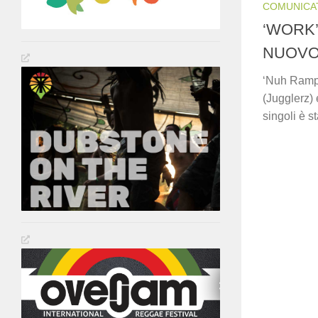
COMUNICA
‘WORK’
NUOVO 
‘Nuh Ramp’ 
(Jugglerz) 
singoli è st