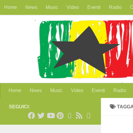
Home
News
Music
Video
Eventi
Radio
O
Salta al contenuto
Home
News
Music
Video
Eventi
Radio
SEGUICI:
TAGG