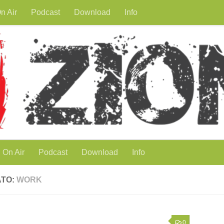
n Air
Podcast
Download
Info
On Air
Podcast
Download
Info
ATO:
WORK
0