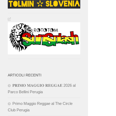
ARTICOLI RECENTI
𝐏𝐑𝐈𝐌𝐎 𝐌𝐀𝐆𝐆𝐈𝐎 𝐑𝐄𝐆𝐆𝐀𝐄 2026 al
Parco Bellini Perugia
Primo Maggio Reggae al The Circle
Club Perugia