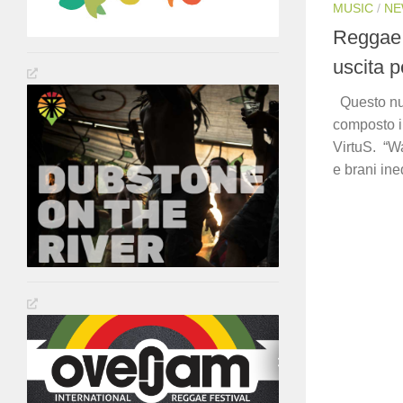
MUSIC
/
NE
Reggae
uscita p
Questo nuo
composto in
VirtuS. “Wa
e brani inedi