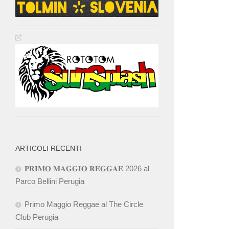
ARTICOLI RECENTI
𝐏𝐑𝐈𝐌𝐎 𝐌𝐀𝐆𝐆𝐈𝐎 𝐑𝐄𝐆𝐆𝐀𝐄 2026 al
Parco Bellini Perugia
Primo Maggio Reggae al The Circle
Club Perugia