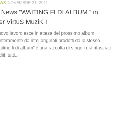
WS
NOVEMBRE 21, 2011
 News “WAITING FI DI ALBUM ” in
er VirtuS MuziK !
vo lavoro esce in attesa del prossimo album
teramente da ritmi originali prodotti dallo stesso
iting fi di album” è una raccolta di singoli già rilasciati
ti, tutti...