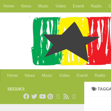
Home
News
Music
Video
Eventi
Radio
O
Salta al contenuto
Home
News
Music
Video
Eventi
Radio
SEGUICI:
TAGG