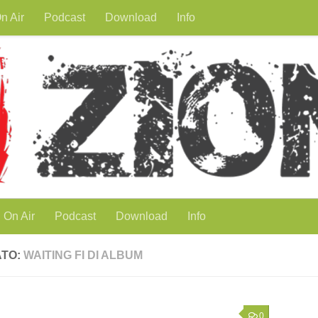
n Air
Podcast
Download
Info
On Air
Podcast
Download
Info
ATO:
WAITING FI DI ALBUM
0