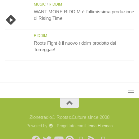
MUSIC
/
RIDDIM
WANT MORE RIDDIM è l’ultimissima produzione
di Rising Time
RIDDIM
Roots Fight è il nuovo riddim prodotto dai
Torreggae!
Zionetradio© Roots&Culture since 2008
Powered by
- Progettato con il
tema Hueman