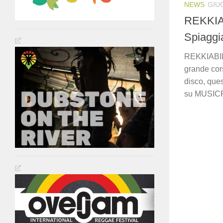
NEWS
GIU
REKKIAB
Spiaggi
REKKIABILL
grande cor
disco, que
su MUSICR