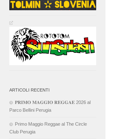
ARTICOLI RECENTI
𝐏𝐑𝐈𝐌𝐎 𝐌𝐀𝐆𝐆𝐈𝐎 𝐑𝐄𝐆𝐆𝐀𝐄 2026 al
Parco Bellini Perugia
Primo Maggio Reggae al The Circle
Club Perugia