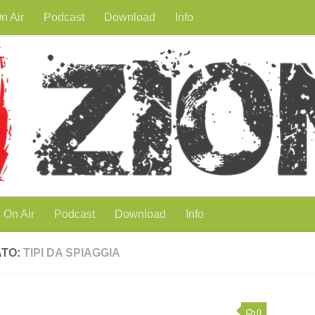
n Air
Podcast
Download
Info
On Air
Podcast
Download
Info
ATO:
TIPI DA SPIAGGIA
0