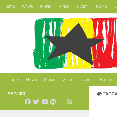
Home
News
Music
Video
Eventi
Radio
O
Salta al contenuto
Home
News
Music
Video
Eventi
Radio
SEGUICI:
TAGG