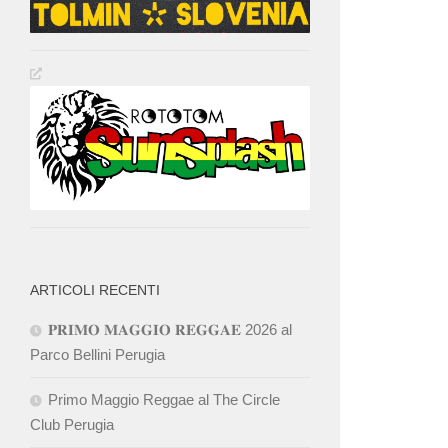
ARTICOLI RECENTI
𝐏𝐑𝐈𝐌𝐎 𝐌𝐀𝐆𝐆𝐈𝐎 𝐑𝐄𝐆𝐆𝐀𝐄 2026 al
Parco Bellini Perugia
Primo Maggio Reggae al The Circle
Club Perugia