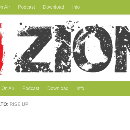
n Air
Podcast
Download
Info
On Air
Podcast
Download
Info
ATO:
RISE UP