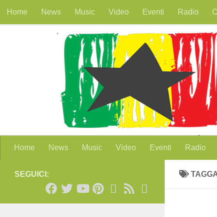
Home
News
Music
Video
Eventi
Radio
O
Salta al contenuto
Home
News
Music
Video
Eventi
Radio
SEGUICI:
TAGG