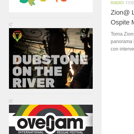
RADIO
FEB
Zion@ L
Ospite
Torna Zion@
panorama R
con interve