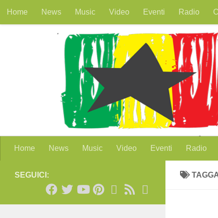
Home
News
Music
Video
Eventi
Radio
O
Salta al contenuto
Home
News
Music
Video
Eventi
Radio
SEGUICI:
TAGG