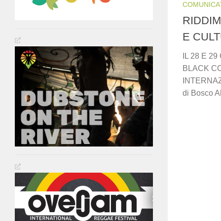
COMUNICA
RIDDIM
E CUL
IL 28 E 
BLACK CON
INTERNAZIO
di Bosco Al