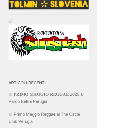
ARTICOLI RECENTI
𝐏𝐑𝐈𝐌𝐎 𝐌𝐀𝐆𝐆𝐈𝐎 𝐑𝐄𝐆𝐆𝐀𝐄 2026 al
Parco Bellini Perugia
Primo Maggio Reggae al The Circle
Club Perugia