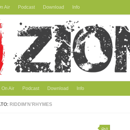
n Air
Podcast
Download
Info
On Air
Podcast
Download
Info
ATO:
RIDDIM’N’RHYMES
0