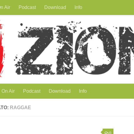
n Air
Podcast
Download
Info
On Air
Podcast
Download
Info
ATO:
RAGGAE
0