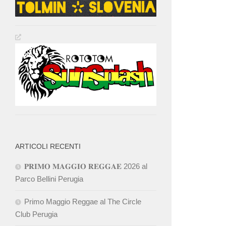
ARTICOLI RECENTI
𝐏𝐑𝐈𝐌𝐎 𝐌𝐀𝐆𝐆𝐈𝐎 𝐑𝐄𝐆𝐆𝐀𝐄 2026 al
Parco Bellini Perugia
Primo Maggio Reggae al The Circle
Club Perugia