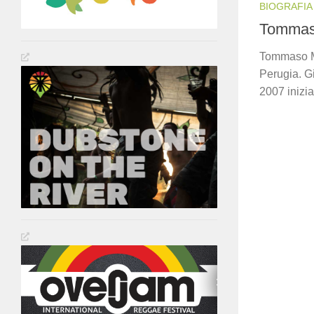
BIOGRAFIA
Tommaso
Tommaso Mi
Perugia. Gi
2007 inizia