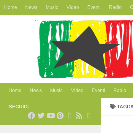
Home
News
Music
Video
Eventi
Radio
O
Salta al contenuto
Home
News
Music
Video
Eventi
Radio
SEGUICI:
TAGG