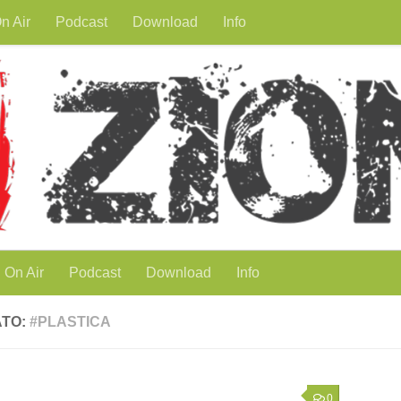
n Air
Podcast
Download
Info
On Air
Podcast
Download
Info
ATO:
#PLASTICA
0