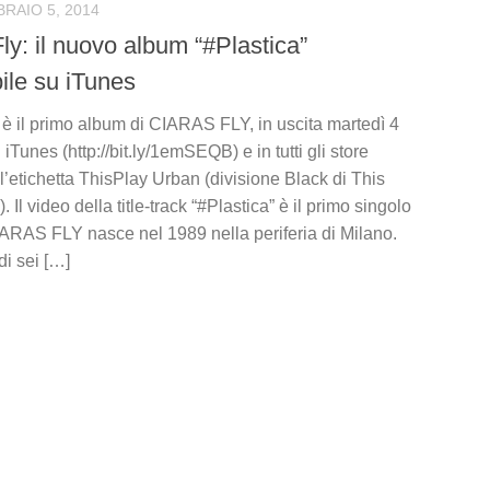
RAIO 5, 2014
ly: il nuovo album “#Plastica”
ile su iTunes
 è il primo album di CIARAS FLY, in uscita martedì 4
 iTunes (http://bit.ly/1emSEQB) e in tutti gli store
r l’etichetta ThisPlay Urban (divisione Black di This
 Il video della title-track “#Plastica” è il primo singolo
CIARAS FLY nasce nel 1989 nella periferia di Milano.
di sei […]