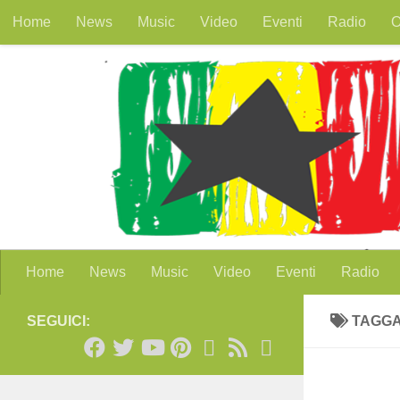
Home
News
Music
Video
Eventi
Radio
O
Salta al contenuto
Home
News
Music
Video
Eventi
Radio
SEGUICI:
TAGG