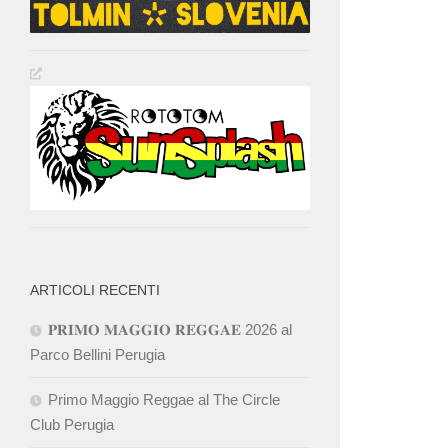
ARTICOLI RECENTI
𝐏𝐑𝐈𝐌𝐎 𝐌𝐀𝐆𝐆𝐈𝐎 𝐑𝐄𝐆𝐆𝐀𝐄 2026 al
Parco Bellini Perugia
Primo Maggio Reggae al The Circle
Club Perugia