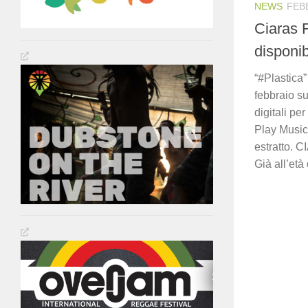
NEWS
FEBB
Ciaras F
disponib
“#Plastica”
febbraio su
digitali pe
Play Music).
estratto. 
Già all’età 