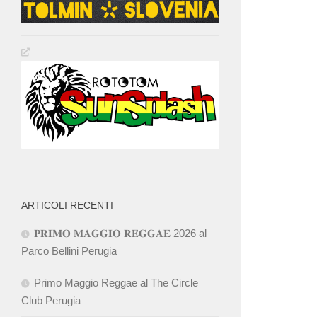
ARTICOLI RECENTI
𝐏𝐑𝐈𝐌𝐎 𝐌𝐀𝐆𝐆𝐈𝐎 𝐑𝐄𝐆𝐆𝐀𝐄 2026 al
Parco Bellini Perugia
Primo Maggio Reggae al The Circle
Club Perugia