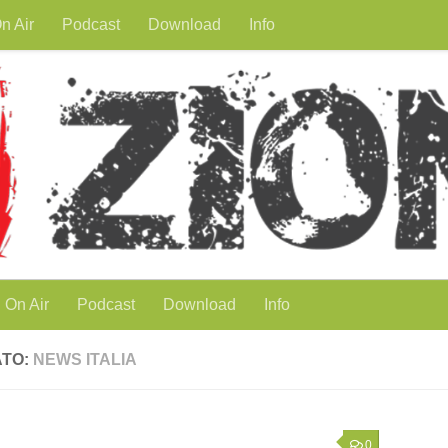
n Air
Podcast
Download
Info
On Air
Podcast
Download
Info
ATO:
NEWS ITALIA
0