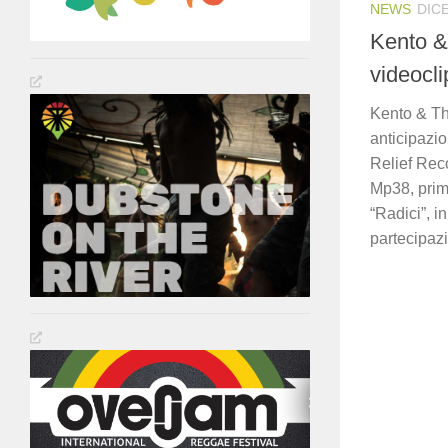
NEWS
DIC
Kento &
videocli
Kento & Th
anticipazio
Relief Reco
Mp38, prim
“Radici”, i
partecipaz