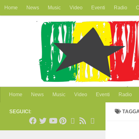
Home
News
Music
Video
Eventi
Radio
O
Salta al contenuto
Home
News
Music
Video
Eventi
Radio
SEGUICI:
TAGG