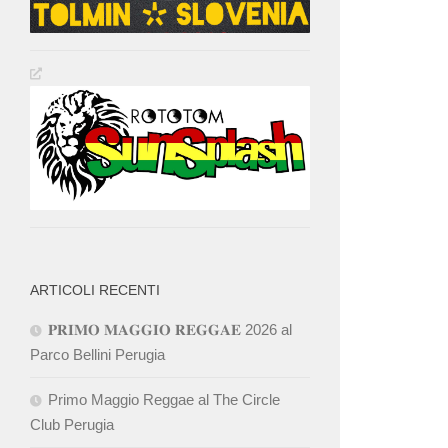
ARTICOLI RECENTI
𝐏𝐑𝐈𝐌𝐎 𝐌𝐀𝐆𝐆𝐈𝐎 𝐑𝐄𝐆𝐆𝐀𝐄 2026 al
Parco Bellini Perugia
Primo Maggio Reggae al The Circle
Club Perugia