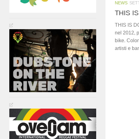
NEWS
SET
THIS I
THIS IS DC 
nel 2012, p
bike. Colo
artisti e b