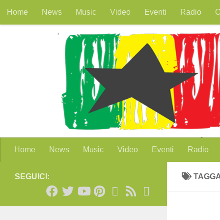
Home
News
Music
Video
Eventi
Radio
O
Salta al contenuto
Home
News
Music
Video
Eventi
Radio
SEGUICI:
TAGG