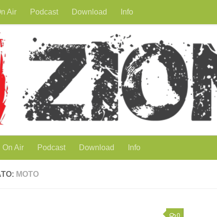
n Air
Podcast
Download
Info
On Air
Podcast
Download
Info
ATO:
MOTO
0