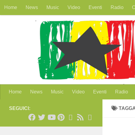
Home
News
Music
Video
Eventi
Radio
O
Salta al contenuto
Home
News
Music
Video
Eventi
Radio
SEGUICI:
TAGG