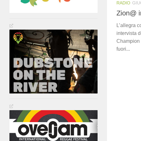
RADIO
GIU
Zion@ i
L’allegra c
intervista 
Champion i
fuori...