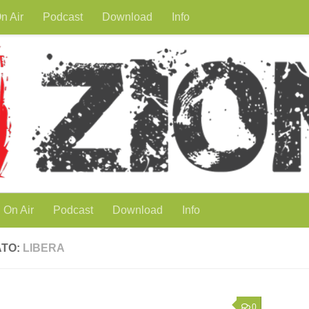
n Air
Podcast
Download
Info
On Air
Podcast
Download
Info
ATO:
LIBERA
0