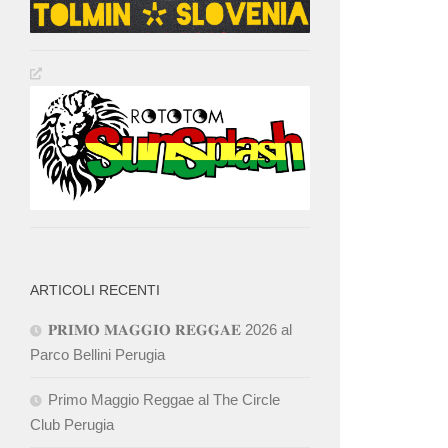
ARTICOLI RECENTI
𝐏𝐑𝐈𝐌𝐎 𝐌𝐀𝐆𝐆𝐈𝐎 𝐑𝐄𝐆𝐆𝐀𝐄 2026 al
Parco Bellini Perugia
Primo Maggio Reggae al The Circle
Club Perugia