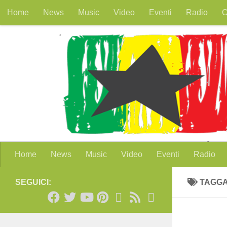
Home
News
Music
Video
Eventi
Radio
O
Salta al contenuto
Home
News
Music
Video
Eventi
Radio
SEGUICI:
TAGG