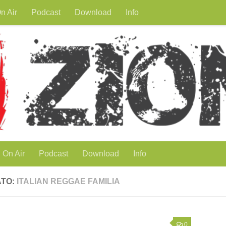
n Air
Podcast
Download
Info
On Air
Podcast
Download
Info
ATO:
ITALIAN REGGAE FAMILIA
0