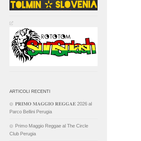
ARTICOLI RECENTI
𝐏𝐑𝐈𝐌𝐎 𝐌𝐀𝐆𝐆𝐈𝐎 𝐑𝐄𝐆𝐆𝐀𝐄 2026 al
Parco Bellini Perugia
Primo Maggio Reggae al The Circle
Club Perugia