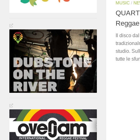
MUSIC
/
NE
QUARTI
Reggae 
Il disco da
tradiziona
studio. Sul
tutte le sf