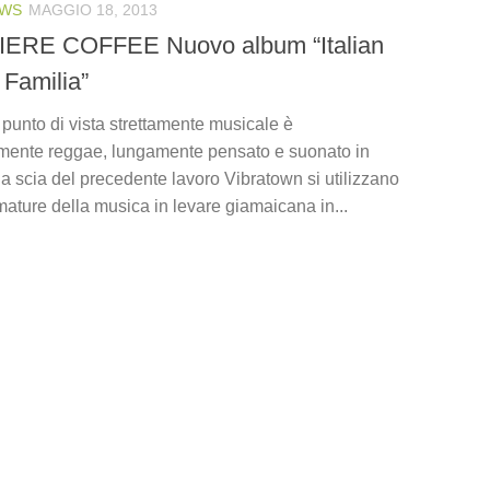
WS
MAGGIO 18, 2013
ERE COFFEE Nuovo album “Italian
Familia”
l punto di vista strettamente musicale è
lmente reggae, lungamente pensato e suonato in
la scia del precedente lavoro Vibratown si utilizzano
umature della musica in levare giamaicana in...