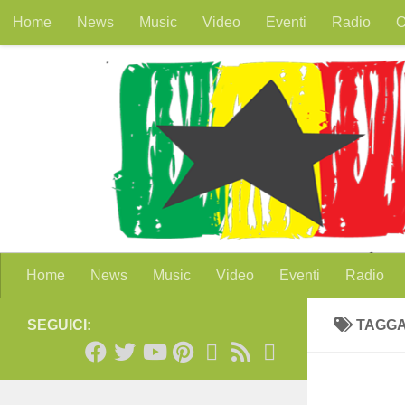
Home
News
Music
Video
Eventi
Radio
O
Salta al contenuto
Home
News
Music
Video
Eventi
Radio
SEGUICI:
TAGG