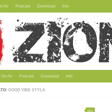
n Air
Podcast
Download
Info
On Air
Podcast
Download
Info
ATO:
GOOD VIBE STYLA
0