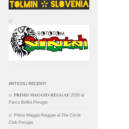
ARTICOLI RECENTI
𝐏𝐑𝐈𝐌𝐎 𝐌𝐀𝐆𝐆𝐈𝐎 𝐑𝐄𝐆𝐆𝐀𝐄 2026 al
Parco Bellini Perugia
Primo Maggio Reggae al The Circle
Club Perugia