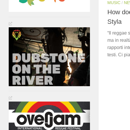
MUSIC
/
NE
How doe
Styla
“Il reggae 
ma in realt
rapporti in
testi. Ci pia