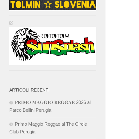
ARTICOLI RECENTI
𝐏𝐑𝐈𝐌𝐎 𝐌𝐀𝐆𝐆𝐈𝐎 𝐑𝐄𝐆𝐆𝐀𝐄 2026 al
Parco Bellini Perugia
Primo Maggio Reggae al The Circle
Club Perugia