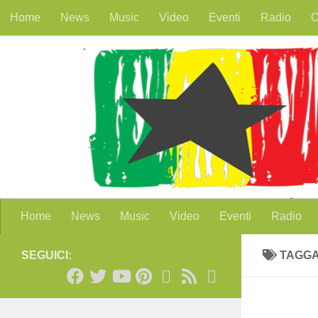
Home
News
Music
Video
Eventi
Radio
O
Salta al contenuto
Home
News
Music
Video
Eventi
Radio
SEGUICI:
TAGG