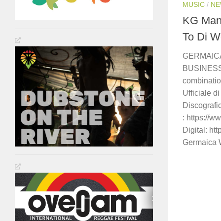
MUSIC
/
NE
KG Man 
To Di W
GERMAICA
BUSINESS O
combinatio
Ufficiale d
Discograf
: https://
Digital: 
Germaica 