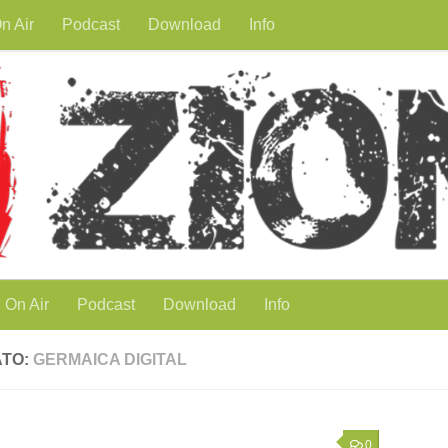
n Air
Podcast
Download
Info
On Air
Podcast
Download
Info
ATO:
GERMAICA DIGITAL
0