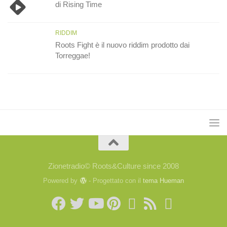
di Rising Time
RIDDIM
Roots Fight è il nuovo riddim prodotto dai
Torreggae!
Zionetradio© Roots&Culture since 2008
Powered by
- Progettato con il
tema Hueman