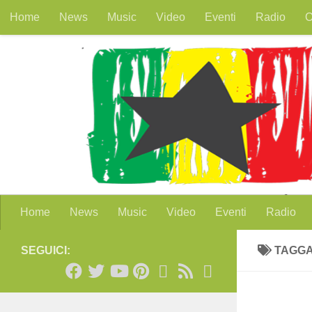
Home
News
Music
Video
Eventi
Radio
O
Salta al contenuto
Home
News
Music
Video
Eventi
Radio
SEGUICI:
TAGG