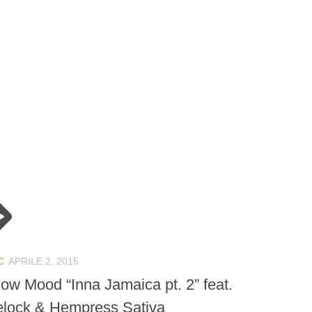
C
APRILE 2, 2015
low Mood “Inna Jamaica pt. 2” feat.
elock & Hempress Sativa