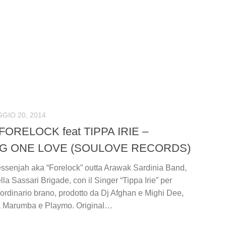
GIO 20, 2014
 FORELOCK feat TIPPA IRIE –
NG ONE LOVE (SOULOVE RECORDS)
enjah aka “Forelock” outta Arawak Sardinia Band,
a Sassari Brigade, con il Singer “Tippa Irie” per
aordinario brano, prodotto da Dj Afghan e Mighi Dee,
a Marumba e Playmo. Original…