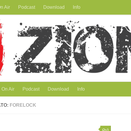
n Air
Podcast
Download
Info
On Air
Podcast
Download
Info
ATO:
FORELOCK
0