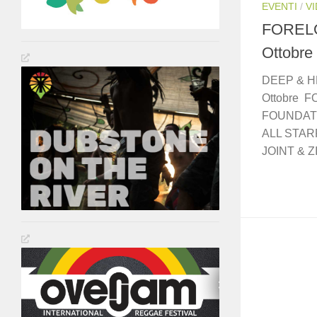
EVENTI
/
V
FORELO
Ottobre
DEEP & 
Ottobre F
FOUNDAT
ALL STAR
JOINT & Z