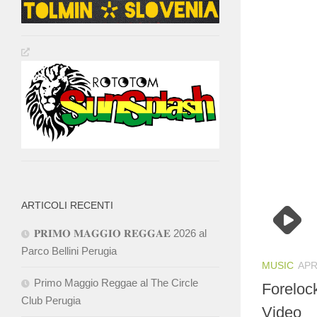
ARTICOLI RECENTI
𝐏𝐑𝐈𝐌𝐎 𝐌𝐀𝐆𝐆𝐈𝐎 𝐑𝐄𝐆𝐆𝐀𝐄 2026 al
Parco Bellini Perugia
MUSIC
APR
Primo Maggio Reggae al The Circle
Foreloc
Club Perugia
Video