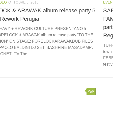
IDEO
OTTOBRE 3, 2018
EVEN
CK & ARAWAK album release party 5
SAB
 Rework Perugia
FAM
par
HEAVY + REWORK CULTURE PRESENTANO 5
Reg
ORELOCK & ARAWAK album release party “TO THE
ION” ON STAGE: FORELOCKARAWAKDUB FILES
TUFF
PAOLO BALDINI DJ SET: BASHFIRE MASADAMR.
town 
IONET “To The...
FEBB
festi
0