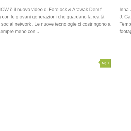
W è il nuovo video di Forelock & Arawak Dem fi
Inna 
 con le giovani generazioni che guardano la realtà
J. Ga
i social network . Le nuove tecnologie ci costringono a
Tempe
sempre meno con...
foota
0