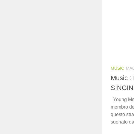
MUSIC
MAG
Music :
SINGI
Young Mess
membro dell
questo str
suonato d