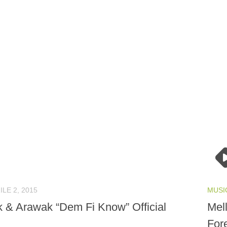
ILE 2, 2015
MUSI
k & Arawak “Dem Fi Know” Official
Mel
For