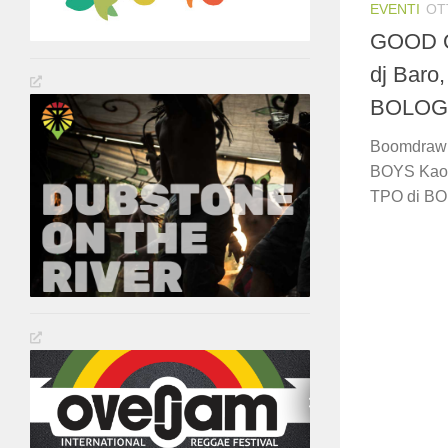
EVENTI
OT
GOOD O
dj Baro
BOLOG
Boomdraw I
BOYS Kaos 
TPO di BOL