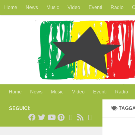
Home
News
Music
Video
Eventi
Radio
O
Salta al contenuto
Home
News
Music
Video
Eventi
Radio
SEGUICI:
TAGG