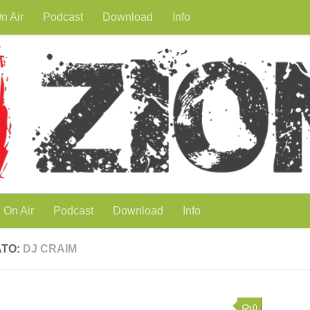
n Air
Podcast
Download
Info
On Air
Podcast
Download
Info
ATO:
DJ CRAIM
0