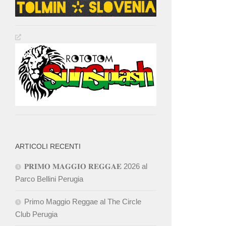
ARTICOLI RECENTI
𝐏𝐑𝐈𝐌𝐎 𝐌𝐀𝐆𝐆𝐈𝐎 𝐑𝐄𝐆𝐆𝐀𝐄 2026 al
Parco Bellini Perugia
Primo Maggio Reggae al The Circle
Club Perugia