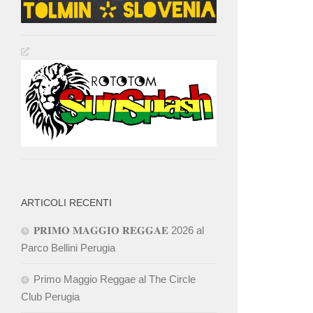
ARTICOLI RECENTI
𝐏𝐑𝐈𝐌𝐎 𝐌𝐀𝐆𝐆𝐈𝐎 𝐑𝐄𝐆𝐆𝐀𝐄 2026 al
Parco Bellini Perugia
Primo Maggio Reggae al The Circle
Club Perugia