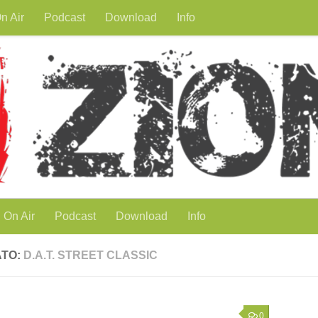
n Air
Podcast
Download
Info
On Air
Podcast
Download
Info
ATO:
D.A.T. STREET CLASSIC
0