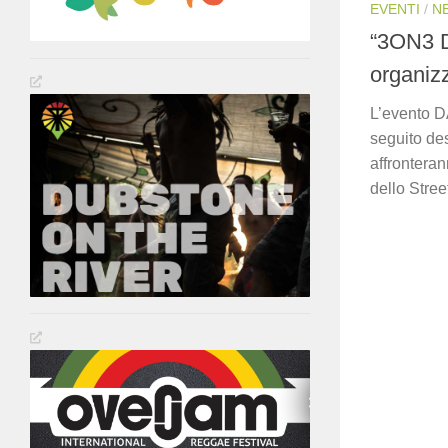
EVENTI
/
N
“3ON3 
organiz
L’evento DA
seguito des
affrontera
dello Street