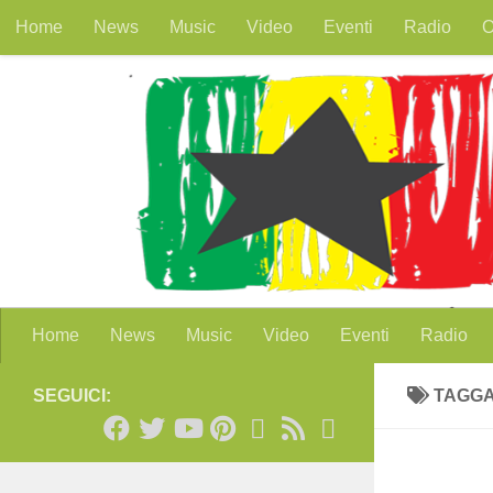
Home
News
Music
Video
Eventi
Radio
O
Salta al contenuto
Home
News
Music
Video
Eventi
Radio
SEGUICI:
TAGG