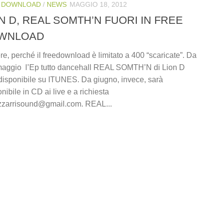
 DOWNLOAD
/
NEWS
MAGGIO 18, 2012
N D, REAL SOMTH’N FUORI IN FREE
WNLOAD
re, perché il freedownload è limitato a 400 “scaricate”. Da
maggio l’Ep tutto dancehall REAL SOMTH’N di Lion D
disponibile su ITUNES. Da giugno, invece, sarà
nibile in CD ai live e a richiesta
zzarrisound@gmail.com. REAL...