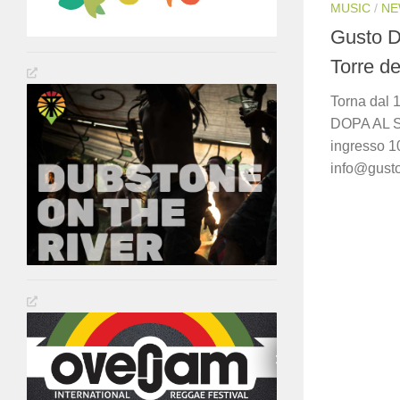
MUSIC
/
NE
Gusto D
Torre de
Torna dal 
DOPA AL SO
ingresso 10
info@gusto