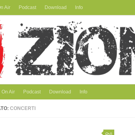
n Air
Podcast
Download
Info
On Air
Podcast
Download
Info
ATO:
CONCERTI
0