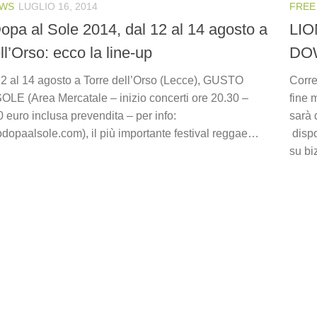
WS
LUGLIO 16, 2014
FREE
opa al Sole 2014, dal 12 al 14 agosto a
LIO
ll’Orso: ecco la line-up
DO
12 al 14 agosto a Torre dell’Orso (Lecce), GUSTO
Corre
LE (Area Mercatale – inizio concerti ore 20.30 –
fine 
 euro inclusa prevendita – per info:
sarà 
dopaalsole.com), il più importante festival reggae…
dispo
su bi