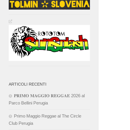
ARTICOLI RECENTI
𝐏𝐑𝐈𝐌𝐎 𝐌𝐀𝐆𝐆𝐈𝐎 𝐑𝐄𝐆𝐆𝐀𝐄 2026 al
Parco Bellini Perugia
Primo Maggio Reggae al The Circle
Club Perugia