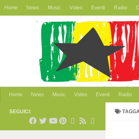
Home
News
Music
Video
Eventi
Radio
O
Salta al contenuto
Home
News
Music
Video
Eventi
Radio
SEGUICI:
TAGG