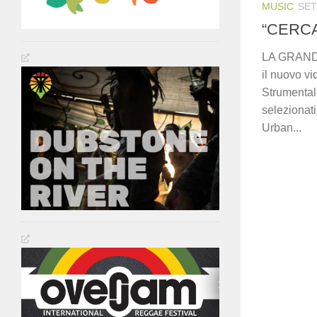
MUSIC
SET
“CERCA”
LA GRAND
il nuovo 
Strumental
selezionat
Urban...