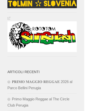
ARTICOLI RECENTI
𝐏𝐑𝐈𝐌𝐎 𝐌𝐀𝐆𝐆𝐈𝐎 𝐑𝐄𝐆𝐆𝐀𝐄 2026 al
Parco Bellini Perugia
Primo Maggio Reggae al The Circle
Club Perugia