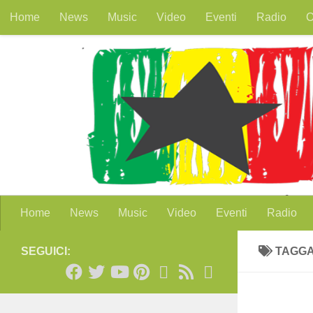
Home
News
Music
Video
Eventi
Radio
O
Salta al contenuto
Home
News
Music
Video
Eventi
Radio
SEGUICI:
TAGG