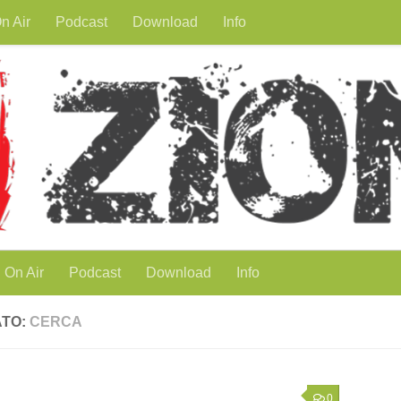
n Air
Podcast
Download
Info
On Air
Podcast
Download
Info
ATO:
CERCA
0