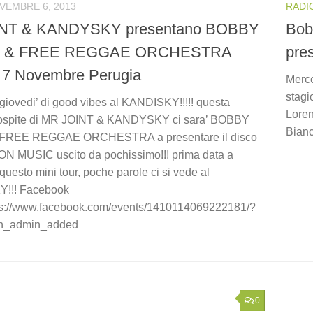
VEMBRE 6, 2013
RADI
NT & KANDYSKY presentano BOBBY
Bob
 & FREE REGGAE ORCHESTRA
pre
 7 Novembre Perugia
Merco
stagi
giovedi’ di good vibes al KANDISKY!!!!! questa
Loren
 ospite di MR JOINT & KANDYSKY ci sara’ BOBBY
Bianc
FREE REGGAE ORCHESTRA a presentare il disco
 MUSIC uscito da pochissimo!!! prima data a
questo mini tour, poche parole ci si vede al
!!! Facebook
ps://www.facebook.com/events/1410114069222181/?
lan_admin_added
0