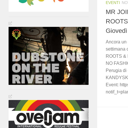
EVENTI
NO
MR JOI
ROOTS
Giovedì
Ancora un 
settimana
ROOTS & 
NO FASHION
Perugia di 
KANDYSKY
Event: htt
notif_t=p