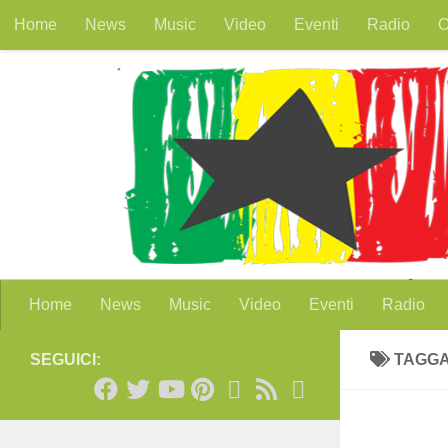
Home
News
Music
Video
Eventi
Radio
O
Salta al contenuto
Home
News
Music
Video
Eventi
Radio
SEGUICI:
TAGG