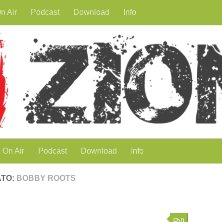
n Air
Podcast
Download
Info
On Air
Podcast
Download
Info
ATO:
BOBBY ROOTS
0