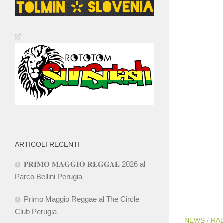
ARTICOLI RECENTI
𝐏𝐑𝐈𝐌𝐎 𝐌𝐀𝐆𝐆𝐈𝐎 𝐑𝐄𝐆𝐆𝐀𝐄 2026 al
Parco Bellini Perugia
Primo Maggio Reggae al The Circle
Club Perugia
NEWS
/
RA