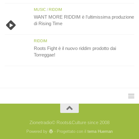
MUSIC
/
RIDDIM
WANT MORE RIDDIM è l’ultimissima produzione
di Rising Time
RIDDIM
Roots Fight è il nuovo riddim prodotto dai
Torreggae!
Zionetradio© Roots&Culture since 2008
Powered by
- Progettato con il
tema Hueman